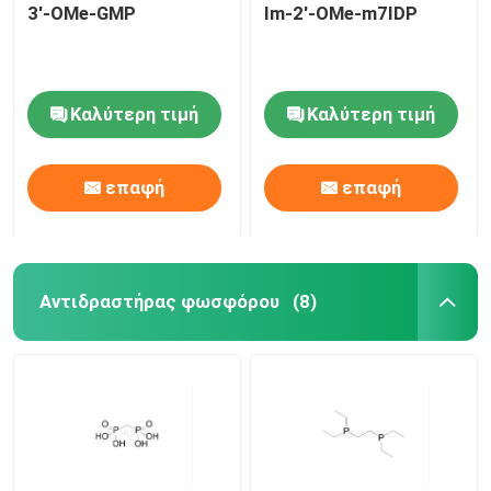
3'-OMe-GMP
Im-2'-OMe-m7IDP
Καλύτερη τιμή
Καλύτερη τιμή
επαφή
επαφή
Αντιδραστήρας φωσφόρου
(8)