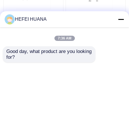
Φθοροσεΐνη-12-dUTP
Αλάτι δινατρίου dADP
HEFEI HUANA
1mM Λύσιμο νατρίου
7:36 AM
Καλύτερη τιμή
Καλύτερη τιμή
Good day, what product are you looking 
for?
επαφή
επαφή
Δείτε περισσότερων
Αρχική Σελίδα
Περίπου εμείς
επαφή
Desktop Site
Sitemap
Πολιτική απορρήτου