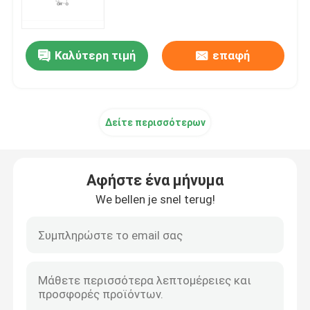
Πρωτότυπη ύλη mRNA
Καλύτερη τιμή
επαφή
Αντιδραστήρας φωσφόρου
Δείτε περισσότερων
Σουκκινοειδή
Νουκλεοσίδια
Αφήστε ένα μήνυμα
We bellen je snel terug!
Μοριακή διάγνωση
Φθοριστικές βαφές
Αντιδραστήρες σύνθεσης ολιγίου