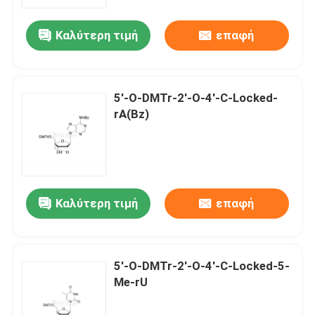
Καλύτερη τιμή
επαφή
Περίπου εμείς
Γύρος εργοστασίων
5'-O-DMTr-2'-O-4'-C-Locked-
rA(Bz)
Ποιοτικός έλεγχος
Μας ελάτε σε επαφή με
Καλύτερη τιμή
επαφή
Ειδήσεις
ΠΕΡΙΠΤΩΣΕΙΣ
5'-O-DMTr-2'-O-4'-C-Locked-5-
Me-rU
Φωσφοραμιδίτες