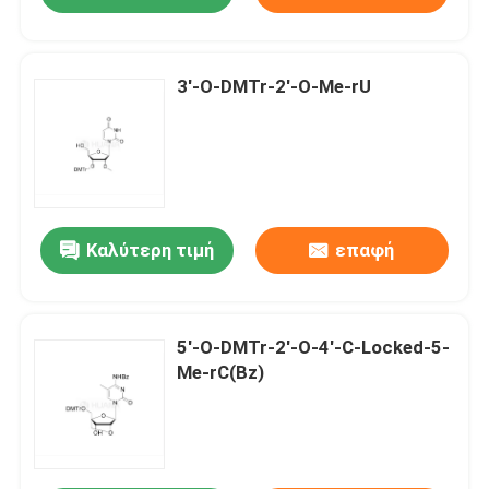
3'-O-DMTr-2'-O-Me-rU
Καλύτερη τιμή
επαφή
5'-O-DMTr-2'-O-4'-C-Locked-5-
Me-rC(Bz)