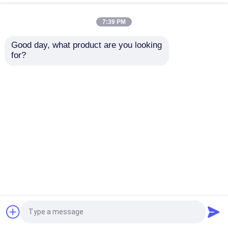
7:39 PM
Καλύτερη τιμή
Καλύτερη τιμή
Good day, what product are you looking 
for?
επαφή
επαφή
Δείτε περισσότερων
Αρχική Σελίδα
Περίπου εμείς
επαφή
Desktop Site
Sitemap
Πολιτική απορρήτου
Ποιότητα
Φωσφοραμιδίτες
Κίνα
εργοστάσιο.Copyright © 2025 Huana Biomedical
Technology Co.Ltd. All Rights Reserved.