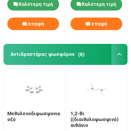
Καλύτερη τιμή
Καλύτερη τιμή
Πρωτότυπη ύλη mRNA
επαφή
επαφή
Αντιδραστήρας φωσφόρου
Σουκκινοειδή
Αντιδραστήρας φωσφόρου
(8)
Νουκλεοσίδια
Μοριακή διάγνωση
Φθοριστικές βαφές
Μεθυλενοδιφωσφονικό
1,2-Βι
οξύ
((διαιθυλοφωσφινό)
αιθάνιο
Αντιδραστήρες σύνθεσης ολιγίου