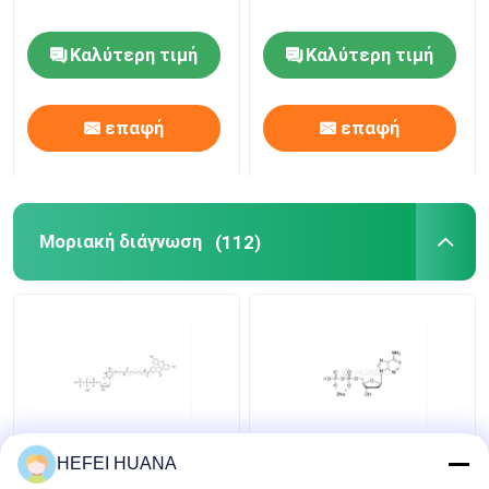
Καλύτερη τιμή
Καλύτερη τιμή
επαφή
επαφή
Μοριακή διάγνωση
(112)
Φθοροσεΐνη-12-dUTP
Αλάτι δινατρίου dADP
HEFEI HUANA
1mM Λύσιμο νατρίου