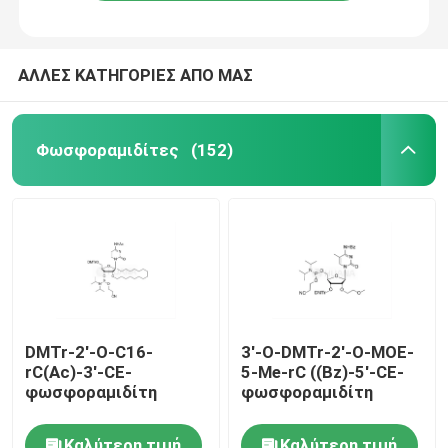
ΑΛΛΕΣ ΚΑΤΗΓΟΡΙΕΣ ΑΠΟ ΜΑΣ
Φωσφοραμιδίτες
(152)
Σπίτι
DMTr-2'-O-C16-
3'-O-DMTr-2'-O-MOE-
rC(Ac)-3'-CE-
5-Me-rC ((Bz)-5'-CE-
Προϊόντα
φωσφοραμιδίτη
φωσφοραμιδίτη
Βίντεο
Καλύτερη τιμή
Καλύτερη τιμή