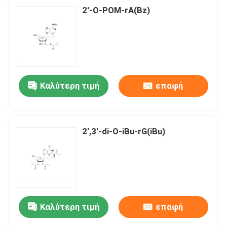
2'-O-POM-rA(Bz)
Καλύτερη τιμή
επαφή
2',3'-di-O-iBu-rG(iBu)
Καλύτερη τιμή
επαφή