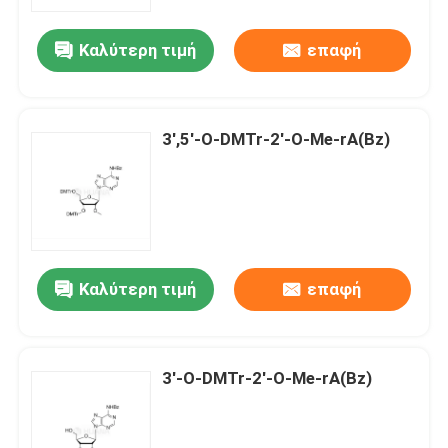
Καλύτερη τιμή
επαφή
Περίπου εμείς
Γύρος εργοστασίων
3',5'-O-DMTr-2'-O-Me-rA(Bz)
Ποιοτικός έλεγχος
Μας ελάτε σε επαφή με
Καλύτερη τιμή
επαφή
Ειδήσεις
ΠΕΡΙΠΤΩΣΕΙΣ
3'-O-DMTr-2'-O-Me-rA(Bz)
Φωσφοραμιδίτες