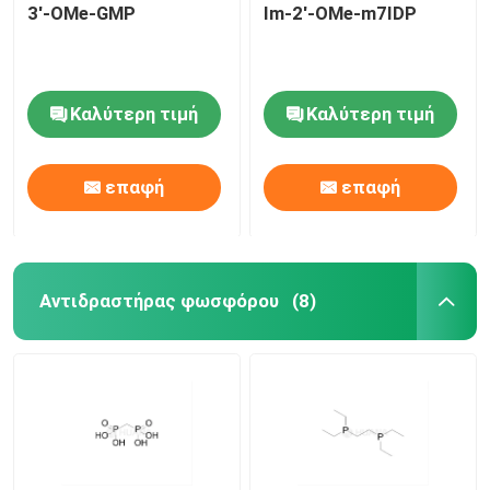
3'-OMe-GMP
Im-2'-OMe-m7IDP
Καλύτερη τιμή
Καλύτερη τιμή
επαφή
επαφή
Αντιδραστήρας φωσφόρου
(8)