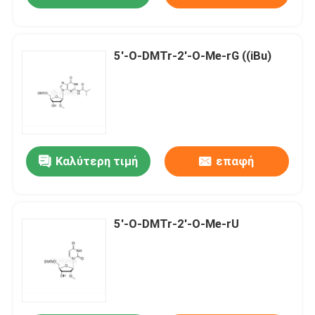
5'-O-DMTr-2'-O-Me-rG ((iBu)
Καλύτερη τιμή
επαφή
5'-O-DMTr-2'-O-Me-rU