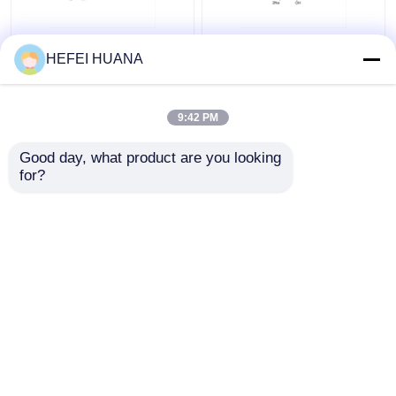
Φθοροσεΐνη-12-dUTP
Αλάτι δινατρίου dADP
HEFEI HUANA
1mM Λύσιμο νατρίου
9:42 PM
Καλύτερη τιμή
Καλύτερη τιμή
Good day, what product are you looking 
for?
επαφή
επαφή
Δείτε περισσότερων
Αρχική Σελίδα
Περίπου εμείς
επαφή
Desktop Site
Sitemap
Πολιτική απορρήτου