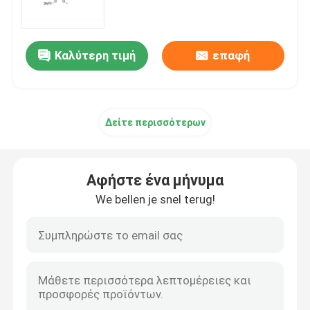
Πρωτότυπη ύλη mRNA
Καλύτερη τιμή
επαφή
Αντιδραστήρας φωσφόρου
Δείτε περισσότερων
Σουκκινοειδή
Νουκλεοσίδια
Αφήστε ένα μήνυμα
We bellen je snel terug!
Μοριακή διάγνωση
Φθοριστικές βαφές
Αντιδραστήρες σύνθεσης ολιγίου