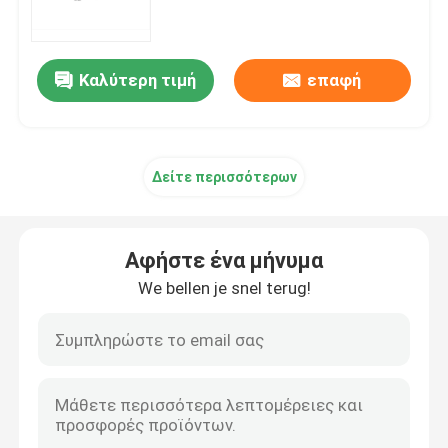
Πρωτότυπη ύλη mRNA
Καλύτερη τιμή
επαφή
Αντιδραστήρας φωσφόρου
Δείτε περισσότερων
Σουκκινοειδή
Νουκλεοσίδια
Αφήστε ένα μήνυμα
We bellen je snel terug!
Μοριακή διάγνωση
Φθοριστικές βαφές
Αντιδραστήρες σύνθεσης ολιγίου