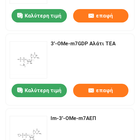
Καλύτερη τιμή
επαφή
Περίπου εμείς
Γύρος εργοστασίων
3'-OMe-m7GDP Αλάτι TEA
Ποιοτικός έλεγχος
Μας ελάτε σε επαφή με
Καλύτερη τιμή
επαφή
Ειδήσεις
ΠΕΡΙΠΤΩΣΕΙΣ
Im-3'-OMe-m7ΑΕΠ
Φωσφοραμιδίτες