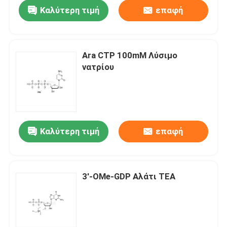
Καλύτερη τιμή
επαφή
Ara CTP 100mM Λύσιμο
νατρίου
Καλύτερη τιμή
επαφή
Σπίτι
3'-OMe-GDP Αλάτι TEA
Προϊόντα
Βίντεο