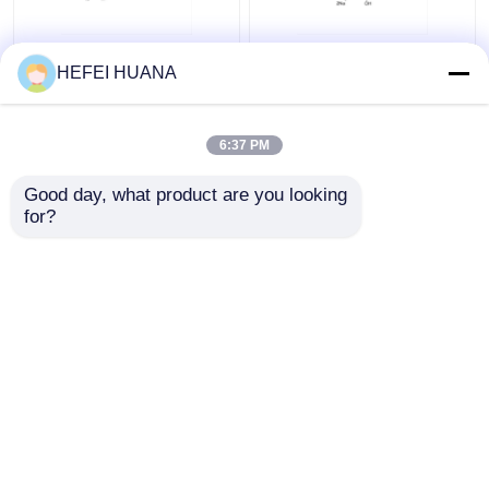
Φθοροσεΐνη-12-dUTP
Αλάτι δινατρίου dADP
HEFEI HUANA
1mM Λύσιμο νατρίου
6:37 PM
Καλύτερη τιμή
Καλύτερη τιμή
Good day, what product are you looking 
for?
επαφή
επαφή
Δείτε περισσότερων
Αρχική Σελίδα
Περίπου εμείς
επαφή
Desktop Site
Sitemap
Πολιτική απορρήτου