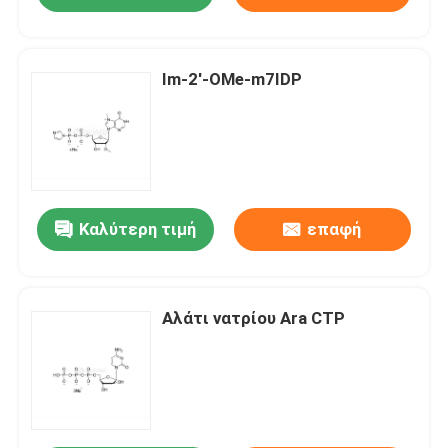
Im-2'-OMe-m7IDP
Καλύτερη τιμή
επαφή
Αλάτι νατρίου Ara CTP