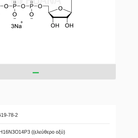
619-78-2
H16N3O14P3 ((ελεύθερο οξύ)