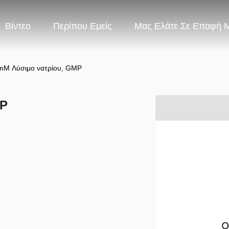
Βίντεο
Περίπου Εμείς
Μας Ελάτε Σε Επαφή 
M Λύσιμο νατρίου, GMP
MP