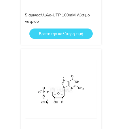
5 αμινοαλλυλο-UTP 100mM Λύσιμο
νατρίου
Βρείτε την καλύτερη τιμή