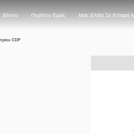
Βίντεο
Περίπου Εμείς
Μας Ελάτε Σε Επαφή 
νατρίου CDP