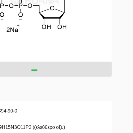
394-90-0
9H15N3O11P2 ((ελεύθερο οξύ)