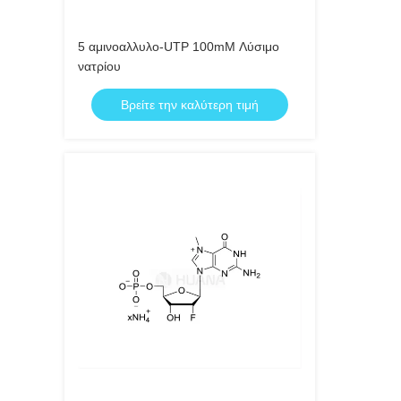
5 αμινοαλλυλο-UTP 100mM Λύσιμο
νατρίου
Βρείτε την καλύτερη τιμή