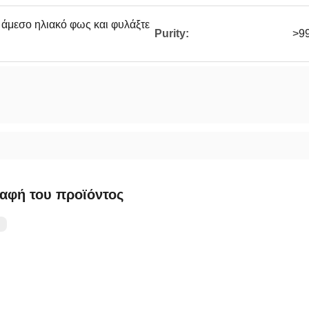
 άμεσο ηλιακό φως και φυλάξτε
Purity:
>9
αφή του προϊόντος
：