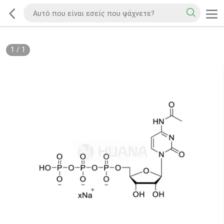
1
/
1