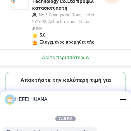
Technology Co.Ltd προφίλ
κατασκευαστή
No.6 Changsong Road, Hefei
231602, Anhui Province, China.
,ΚΙΝΑ
5.0
Ελεγχμένος προμηθευτής
Δείτε περισσότερων
Αποκτήστε την καλύτερη τιμή για
N4-Ακετυλο-CTP 100mM
HEFEI HUANA
Λύσιμο νατρίου
7:15 PM