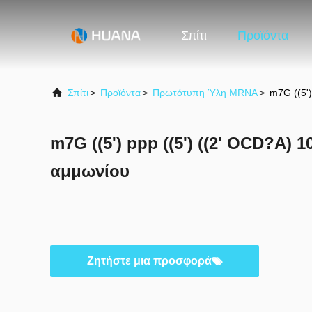
Σπίτι
Προϊόντα
Σπίτι
>
Προϊόντα
>
Πρωτότυπη Ύλη MRNA
>
m7G ((5'
m7G ((5') ppp ((5') ((2' OCD?A)
αμμωνίου
Ζητήστε μια προσφορά