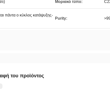
τι)
Μοριακό τύπο:
C2
αι πάντα ο κύκλος κατάψυξης-
Purity:
>9
αφή του προϊόντος
：