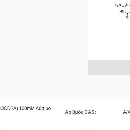
((2' OCD?A) 100mM Λύσιμο
Αριθμός CAS:
Α/