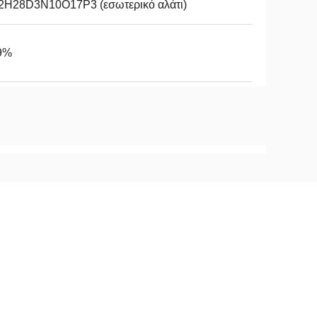
2H28D3N10O17P3 (εσωτερικό αλάτι)
9%