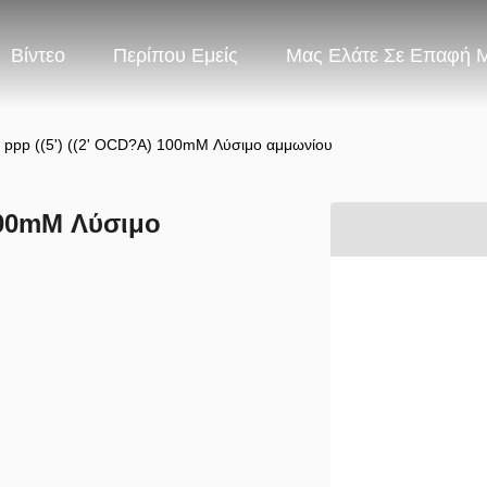
Βίντεο
Περίπου Εμείς
Μας Ελάτε Σε Επαφή 
) ppp ((5') ((2' OCD?A) 100mM Λύσιμο αμμωνίου
 100mM Λύσιμο