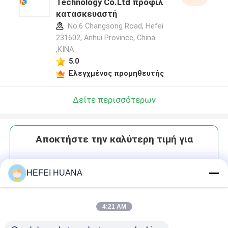
Technology Co.Ltd προφίλ
κατασκευαστή
No.6 Changsong Road, Hefei
231602, Anhui Province, China.
,ΚΙΝΑ
5.0
Ελεγχμένος προμηθευτής
Δείτε περισσότερων
Αποκτήστε την καλύτερη τιμή για
CAP GAG m7G ((5') ppp ((5')
HEFEI HUANA
((2'OMeA) pG Αμμώνιο αλάτι
4:21 AM