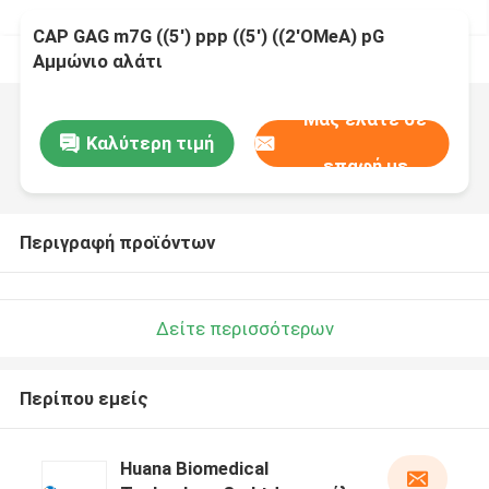
CAP GAG m7G ((5') ppp ((5') ((2'OMeA) pG
Αμμώνιο αλάτι
Μας ελάτε σε
Καλύτερη τιμή
επαφή με
Περιγραφή προϊόντων
Δείτε περισσότερων
Περίπου εμείς
Huana Biomedical