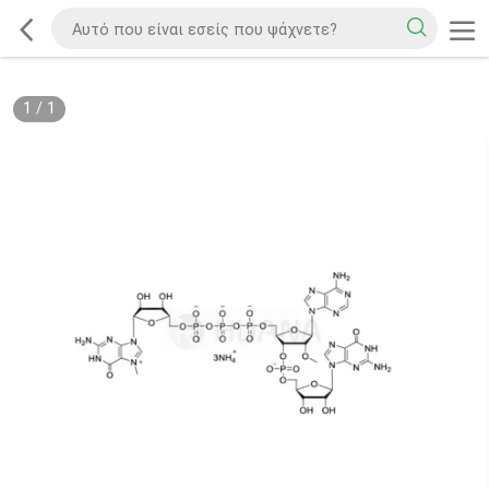
1
/
1