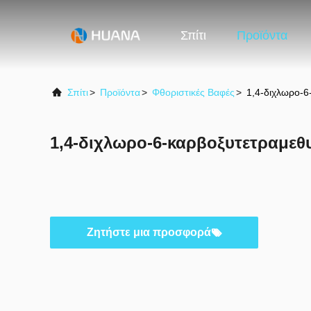
Σπίτι
Προϊόντα
Σπίτι
>
Προϊόντα
>
Φθοριστικές Βαφές
>
1,4-διχλωρο-
1,4-διχλωρο-6-καρβοξυτετραμε
Ζητήστε μια προσφορά