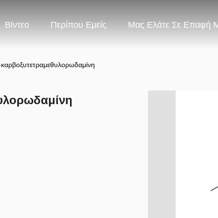
Βίντεο
Περίπου Εμείς
Μας Ελάτε Σε Επαφή 
6-καρβοξυτετραμεθυλορωδαμίνη
θυλορωδαμίνη