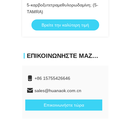
5-καρβοξυτετραμεθυλορωδαμίνη; (5-
TAMRA)
Βρείτε την καλύτερη τιμή
ΕΠΙΚΟΙΝΩΝΉΣΤΕ ΜΑΖΊ ΜΑΣ
+86 15755426646
sales@huanaok.com.cn
Επικοινωνήστε τώρα