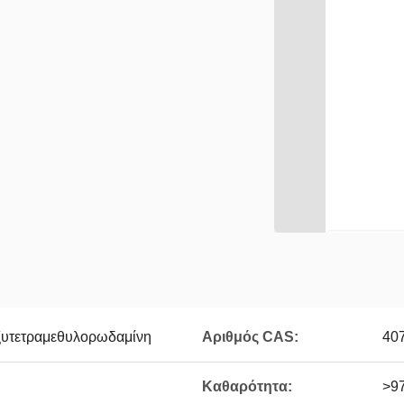
ξυτετραμεθυλορωδαμίνη
Αριθμός CAS:
40
Καθαρότητα:
>9