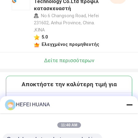
Technology Co.Ltd προφίλ
κατασκευαστή
No.6 Changsong Road, Hefei
231602, Anhui Province, China.
,ΚΙΝΑ
5.0
Ελεγχμένος προμηθευτής
Δείτε περισσότερων
Αποκτήστε την καλύτερη τιμή για
6-
HEFEI HUANA
καρβοξυτετραμεθυλοροδαμίνης
succinimidyl εστέρας; ((6-
TAMRA, SE)
11:40 AM