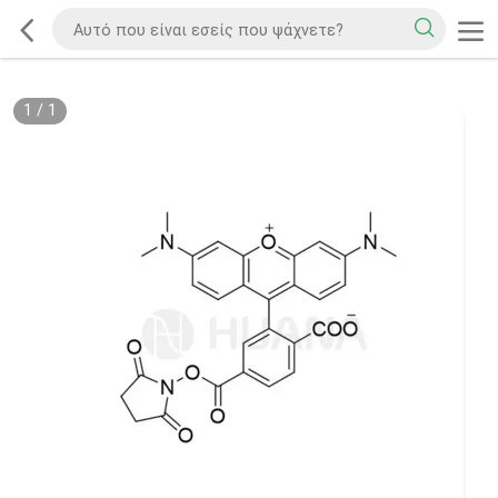
1
/
1