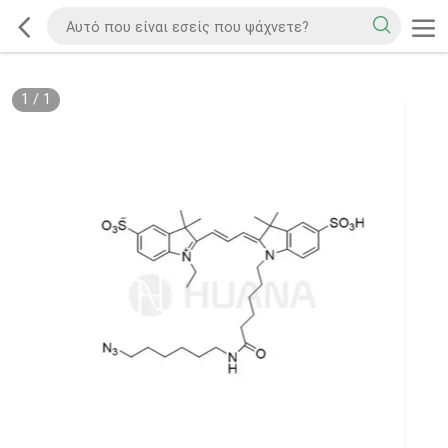
1
/
1