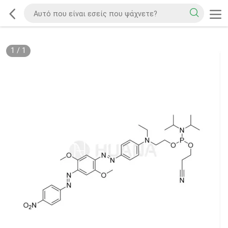
1
/
1