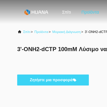
Σπίτι
Προϊόντα
Σπίτι
>
Προϊόντα
>
Μοριακή Διάγνωση
>
3'-ONH2-dCTP
3'-ONH2-dCTP 100mM Λύσιμο να
Ζητήστε μια προσφορά