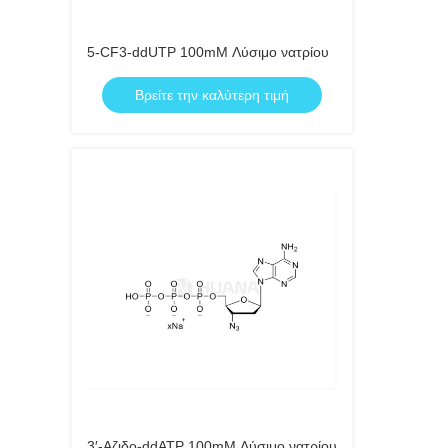
5-CF3-ddUTP 100mM Λύσιμο νατρίου
Βρείτε την καλύτερη τιμή
3′-Αζιδο-ddATP 100mM Λύσιμο νατρίου