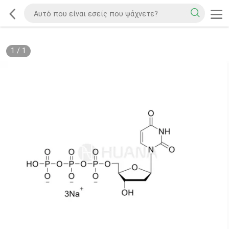
1
/
1