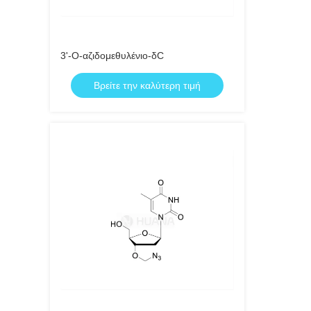
3'-Ο-αζιδομεθυλένιο-δC
Βρείτε την καλύτερη τιμή