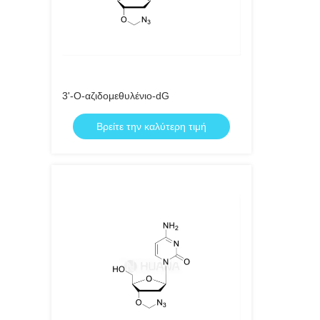
3'-Ο-αζιδομεθυλένιο-dG
Βρείτε την καλύτερη τιμή