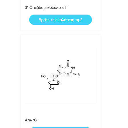
3'-Ο-αζιδομεθυλένιο-dT
Βρείτε την καλύτερη τιμή
Ara-rG