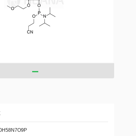
Χ
0H58N7O9P