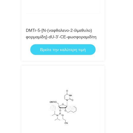
DMTr-5-[N-(ναφθαλενο-2-ϊλμεθυλο)
φορμαμίδη]-dU-3'-CE-φωσφοραμιδίτη
Βρείτε την καλύτερη τιμή