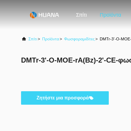
Σπίτι
Προϊόντα
Σπίτι
>
Προϊόντα
>
Φωσφοραμιδίτες
>
DMTr-3'-O-MOE-
DMTr-3'-O-MOE-rA(Bz)-2'-CE-φω
Ζητήστε μια προσφορά