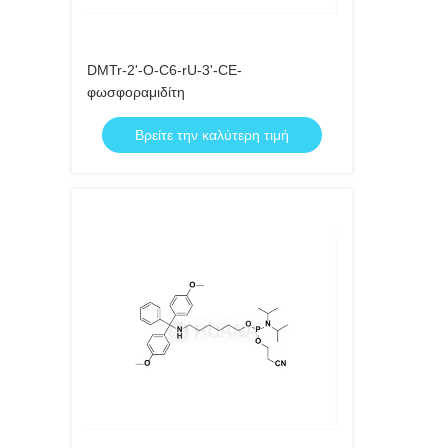
DMTr-2'-O-C6-rU-3'-CE-
φωσφοραμιδίτη
Βρείτε την καλύτερη τιμή