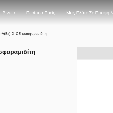
Βίντεο
Περίπου Εμείς
Μας Ελάτε Σε Επαφή 
rA(Bz)-2'-CE-φωσφοραμιδίτη
σφοραμιδίτη