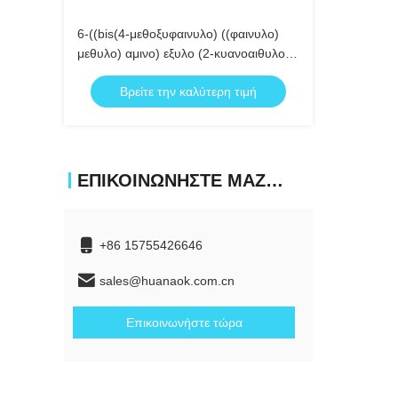
6-((bis(4-μεθοξυφαινυλο) ((φαινυλο)
μεθυλο) αμινο) εξυλο (2-κυανοαιθυλο)
διϊσοπροπυλοφωσφοραμιδίτη
Βρείτε την καλύτερη τιμή
ΕΠΙΚΟΙΝΩΝΉΣΤΕ ΜΑΖΊ ΜΑΣ
+86 15755426646
sales@huanaok.com.cn
Επικοινωνήστε τώρα