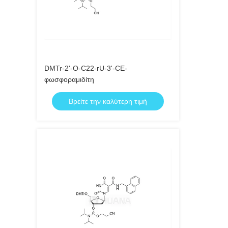
DMTr-2'-O-C22-rU-3'-CE-
φωσφοραμιδίτη
Βρείτε την καλύτερη τιμή