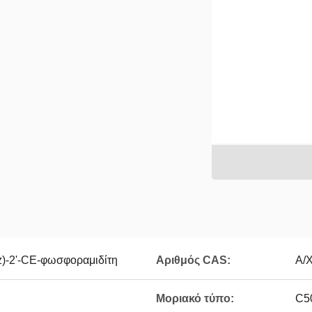
)-2'-CE-φωσφοραμιδίτη
Αριθμός CAS:
Α/
Μοριακό τύπο:
C5