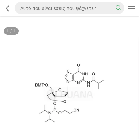
1
/
1