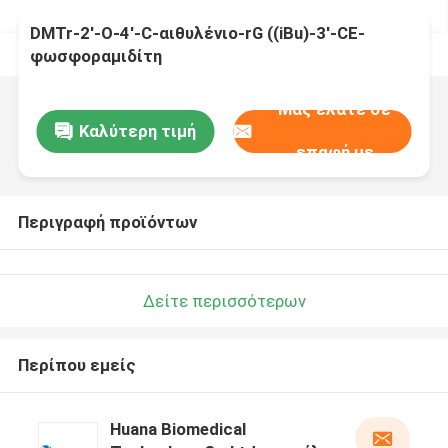
DMTr-2'-O-4'-C-αιθυλένιο-rG ((iBu)-3'-CE-
φωσφοραμιδίτη
Μας ελάτε σε
Καλύτερη τιμή
επαφή με
Περιγραφή προϊόντων
Δείτε περισσότερων
Περίπου εμείς
Huana Biomedical