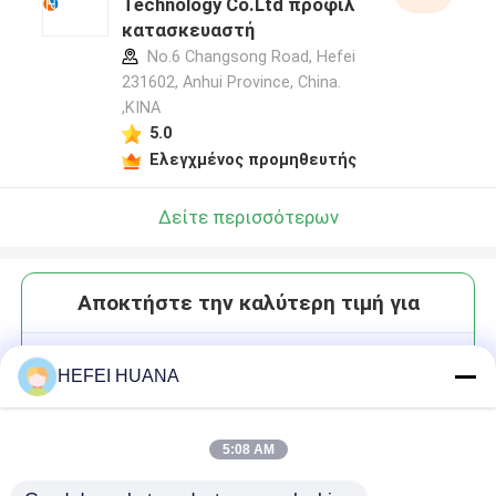
Technology Co.Ltd προφίλ
κατασκευαστή
No.6 Changsong Road, Hefei
231602, Anhui Province, China.
,ΚΙΝΑ
5.0
Ελεγχμένος προμηθευτής
Δείτε περισσότερων
Αποκτήστε την καλύτερη τιμή για
DMTr-2'-O-4'-C-αιθυλένιο-rG
HEFEI HUANA
((iBu)-3'-CE-φωσφοραμιδίτη
5:08 AM