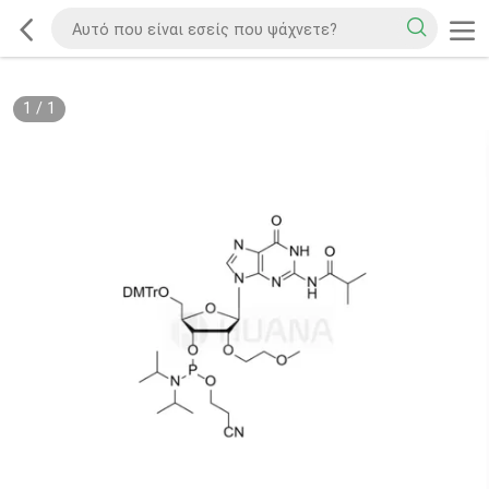
1
/
1