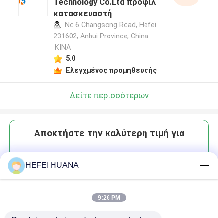
Technology Co.Ltd προφίλ
κατασκευαστή
No.6 Changsong Road, Hefei
231602, Anhui Province, China.
,ΚΙΝΑ
5.0
Ελεγχμένος προμηθευτής
Δείτε περισσότερων
Αποκτήστε την καλύτερη τιμή για
DMTr-2'-O-MOE-rG ((iBu)-3'-CE
HEFEI HUANA
-Φοσφοραμιδίτης
9:26 PM