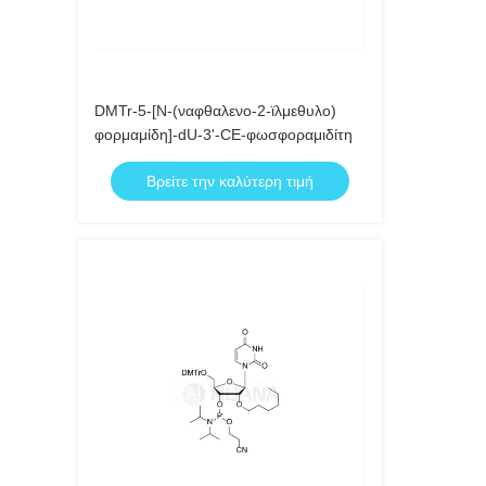
DMTr-5-[N-(ναφθαλενο-2-ϊλμεθυλο)
φορμαμίδη]-dU-3'-CE-φωσφοραμιδίτη
Βρείτε την καλύτερη τιμή