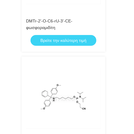
DMTr-2'-O-C6-rU-3'-CE-
φωσφοραμιδίτη
Βρείτε την καλύτερη τιμή