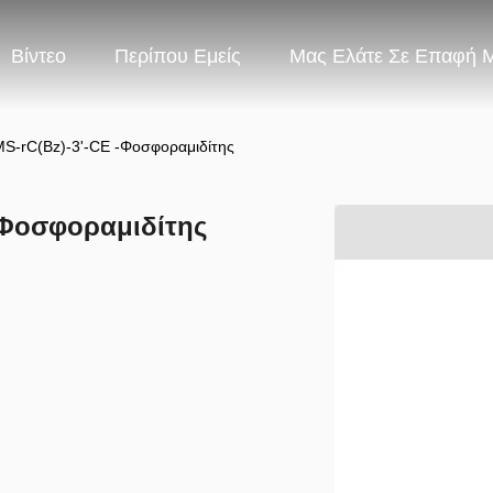
Βίντεο
Περίπου Εμείς
Μας Ελάτε Σε Επαφή 
S-rC(Bz)-3'-CE -Φοσφοραμιδίτης
-Φοσφοραμιδίτης