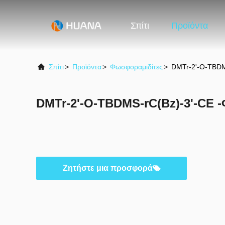
Σπίτι
Προϊόντα
Σπίτι
>
Προϊόντα
>
Φωσφοραμιδίτες
>
DMTr-2'-O-TBDM
DMTr-2'-O-TBDMS-rC(Bz)-3'-CE 
Ζητήστε μια προσφορά