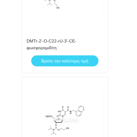
DMTr-2'-O-C22-rU-3'-CE-
φωσφοραμιδίτη
Βρείτε την καλύτερη τιμή