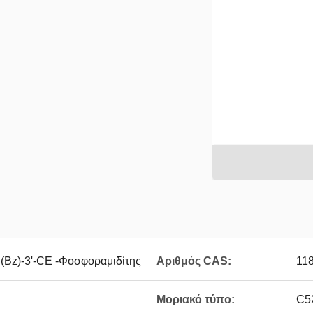
Bz)-3'-CE -Φοσφοραμιδίτης
Αριθμός CAS:
11
Μοριακό τύπο:
C5