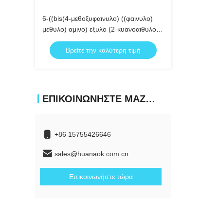
6-((bis(4-μεθοξυφαινυλο) ((φαινυλο)
μεθυλο) αμινο) εξυλο (2-κυανοαιθυλο)
διϊσοπροπυλοφωσφοραμιδίτη
Βρείτε την καλύτερη τιμή
ΕΠΙΚΟΙΝΩΝΉΣΤΕ ΜΑΖΊ ΜΑΣ
+86 15755426646
sales@huanaok.com.cn
Επικοινωνήστε τώρα